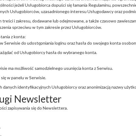
ególności jeżeli Usługobiorca dopuści się łamania Regulaminu, powszech
innych Usługobiorców, uzasadnionego interesu Usługodawcy oraz podmio
h treści i zakresu, dodawane lub odejmowane, a także czasowo zawiesza
zenia sprzeciwu w tym zakresie przez Usługobiorców.
ania z konta:
w Serwisie do udostępniania loginu oraz hasła do swojego konta osobom
 zażądać od Usługobiorcy hasła do wybranego konta.
isie ma możliwość samodzielnego usunięcia konta z Serwisu.
się w panelu w Serwisie.
h danych identyfikacyjnych Usługobiorcy oraz anonimizacją nazwy użytkow
ługi Newsletter
ści zapisywania się do Newslettera.
.