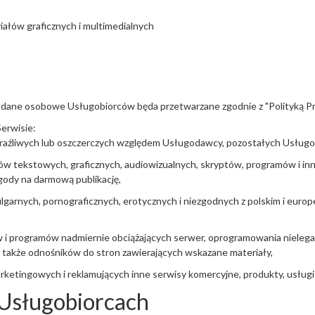
iałów graficznych i multimedialnych
 dane osobowe Usługobiorców będa przetwarzane zgodnie z "
Polityką P
erwisie:
obraźliwych lub oszczerczych względem Usługodawcy, pozostałych Usługo
ów tekstowych, graficznych, audiowizualnych, skryptów, programów i inny
gody na darmową publikację,
ulgarnych, pornograficznych, erotycznych i niezgodnych z polskim i eur
ów i programów nadmiernie obciążających serwer, oprogramowania nieleg
 także odnośników do stron zawierających wskazane materiały,
marketingowych i reklamujących inne serwisy komercyjne, produkty, usług
 Usługobiorcach