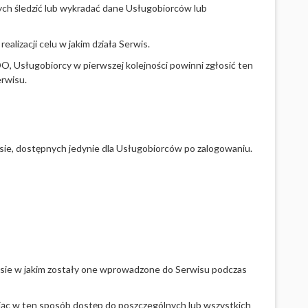
ch śledzić lub wykradać dane Usługobiorców lub
alizacji celu w jakim działa Serwis.
O, Usługobiorcy w pierwszej kolejności powinni zgłosić ten
erwisu.
sie, dostępnych jedynie dla Usługobiorców po zalogowaniu.
esie w jakim zostały one wprowadzone do Serwisu podczas
ąc w ten sposób dostęp do poszczególnych lub wszystkich