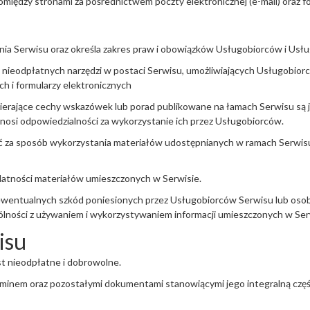
między stronami za pośrednictwem poczty elektronicznej (e-mail) oraz
ania Serwisu oraz określa zakres praw i obowiązków Usługobiorców i Us
ieodpłatnych narzędzi w postaci Serwisu, umożliwiających Usługobiorco
ch i formularzy elektronicznych
wierające cechy wskazówek lub porad publikowane na łamach Serwisu są j
si odpowiedzialności za wykorzystanie ich przez Usługobiorców.
ść za sposób wykorzystania materiałów udostępnianych w ramach Serwisu
datności materiałów umieszczonych w Serwisie.
ewentualnych szkód poniesionych przez Usługobiorców Serwisu lub osoby
gólności z używaniem i wykorzystywaniem informacji umieszczonych w Serw
isu
t nieodpłatne i dobrowolne.
aminem oraz pozostałymi dokumentami stanowiącymi jego integralną częś