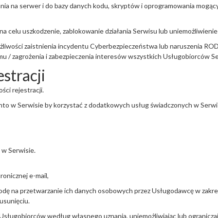
ia na serwer i do bazy danych kodu, skryptów i oprogramowania mogący
 celu uszkodzenie, zablokowanie działania Serwisu lub uniemożliwienie re
ożliwości zaistnienia incydentu Cyberbezpieczeństwa lub naruszenia ROD
mu / zagrożenia i zabezpieczenia interesów wszystkich Usługobiorców S
stracji
ci rejestracji.
onto w Serwisie by korzystać z dodatkowych usług świadczonych w Serwi
 w Serwisie.
onicznej e-mail,
zgodę na przetwarzanie ich danych osobowych przez Usługodawcę w zakr
usunięciu.
sługobiorców według własnego uznania, uniemożliwiając lub ograniczaj