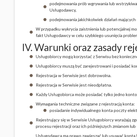
podejmowania prób wgrywania lub wstrzykiwan
Usługodawcy,
podejmowania jakichkolwiek działań mających na
W przypadku wykrycia zaistnienia lub potencjalnej m
fakt Usługodawcy w celu szybkiego usunięcia proble
IV. Warunki oraz zasady reje
Usługobiorcy mogą korzystać z Serwisu bez koniecznoś
Usługobiorcy muszą być zarejestrowani i posiadać k
Rejestracja w Serwisie jest dobrowolna.
Rejestracja w Serwisie jest nieodpłatna.
Każdy Usługobiorca może posiadać tylko jedno konto
Wymagania techniczne związane z rejestracją konta:
posiadanie indywidualnego konta poczty elektr
Rejestrujący się w Serwisie Usługobiorcy wyrażają 
procesu rejestracji oraz ich późniejszych zmianom lub 
Usługodawca ma prawo zawieszać lub usuwać konta U