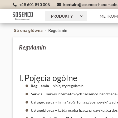
+48 601 890 008
kontakt@sosenco-handmade
PRODUKTY
METKOM
Strona główna
>
Regulamin
Regulamin
I. Pojęcia ogólne
Regulamin
– niniejszy regulamin
Serwis
– serwis internetowych "sosenco-handmade.c
Usługodawca
– firma "at-S Tomasz Sosnowski" z adr
Usługobiorca
– każda osoba fizyczna, uzyskująca do