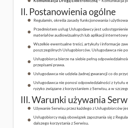
Komunikacja Drogą Elektroniczną
– Komunikacja po
II. Postanowienia ogólne
Regulamin, określa zasady funkcjonowania i użytkow
Przedmiotem usług Usługodawcy jest udostępnienie n
materiałów audiowizualnych lub aplikacji internetowy
Wszelkie ewentualne treści, artykuły i informacje za
poszczególnych Usługobiorców. Usługodawca nie pono
Usługobiorca bierze na siebie pełną odpowiedzialno
przepisami prawa.
Usługodawca nie udziela żadnej gwarancji co do przy
Usługodawca nie ponosi odpowiedzialności z tytułu 
ryzyko związane z korzystaniem z Serwisu, a w szcze
III. Warunki używania Serw
Używanie Serwisu przez każdego z Usługobiorców jes
Usługobiorcy mają obowiązek zapoznania się z Regul
dalszego korzystania z Serwisu.