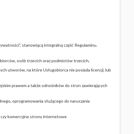
rywatności
", stanowiącą integralną część Regulaminu.
biorców, osób trzecich oraz podmiotów trzecich,
ch utworów, na które Usługobiorca nie posiada licencji, lub
opejskim prawem a także odnośników do stron zawierających
alnego, oprogramowania służącego do naruszania
i czy komercyjne strony internetowe