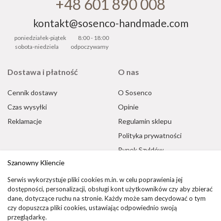
+48 601 890 008
kontakt@sosenco-handmade.com
poniedziałek-piątek
8:00 - 18:00
sobota-niedziela
odpoczywamy
Dostawa i płatność
O nas
Cennik dostawy
O Sosenco
Czas wysyłki
Opinie
Reklamacje
Regulamin sklepu
Polityka prywatności
Rynek Szyldów
Szanowny Kliencie
Oferta biznesowa
Płatności realizowane
Serwis wykorzystuje pliki cookies m.in. w celu poprawienia jej
przez:
dla firm i instytucji
dostępności, personalizacji, obsługi kont użytkowników czy aby zbierać
dane, dotyczące ruchu na stronie. Każdy może sam decydować o tym
czy dopuszcza pliki cookies, ustawiając odpowiednio swoją
przeglądarkę.