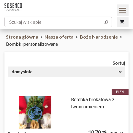
Strona główna
>
Nasza oferta
>
Boże Narodzenie
>
Bombki personalizowane
Sortuj
domyślnie
PLEXI
Bombka brokatowa z
twoim imieniem
10,70 zł