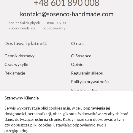
+48 601 890 008
kontakt@sosenco-handmade.com
poniedziałek-piątek
8:00 - 18:00
sobota-niedziela
odpoczywamy
Dostawa i płatność
O nas
Cennik dostawy
O Sosenco
Czas wysyłki
Opinie
Reklamacje
Regulamin sklepu
Polityka prywatności
Rynek Szyldów
Szanowny Kliencie
Oferta biznesowa
Płatności realizowane
Serwis wykorzystuje pliki cookies m.in. w celu poprawienia jej
przez:
dla firm i instytucji
dostępności, personalizacji, obsługi kont użytkowników czy aby zbierać
dane, dotyczące ruchu na stronie. Każdy może sam decydować o tym
czy dopuszcza pliki cookies, ustawiając odpowiednio swoją
przeglądarkę.