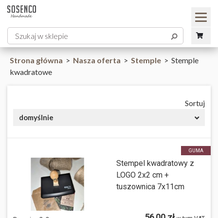
Strona główna
>
Nasza oferta
>
Stemple
>
Stemple
kwadratowe
Sortuj
domyślnie
GUMA
Stempel kwadratowy z
LOGO 2x2 cm +
tuszownica 7x11cm
56,00 zł